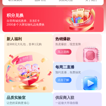
积分兑换
自营商城优惠券、京东E卡
2000多个大牌实物礼品免费换
新人福利
热销爆款
送988元大礼包，首单1元购
热卖爆款，现货直降
马上选购
每周二直播
预约直播，免费抽奖
点击了解
品质实验室
供应商入驻
让您的采购更省心
一起做大市场份额