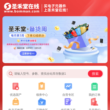
搜索
请输入型号、参数、查找全站库存数据1
优选国产
领券中心
自营专区
我的订单
每月采购周
品牌专区
供应商入驻
关于我们