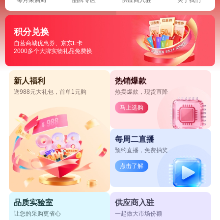
积分兑换
自营商城优惠券、京东E卡
2000多个大牌实物礼品免费换
新人福利
热销爆款
送988元大礼包，首单1元购
热卖爆款，现货直降
马上选购
每周二直播
预约直播，免费抽奖
点击了解
品质实验室
供应商入驻
让您的采购更省心
一起做大市场份额