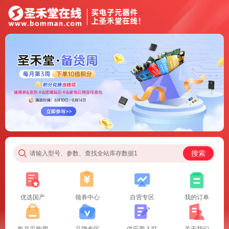
搜索
请输入型号、参数、查找全站库存数据1
优选国产
领券中心
自营专区
我的订单
每月采购周
品牌专区
供应商入驻
关于我们