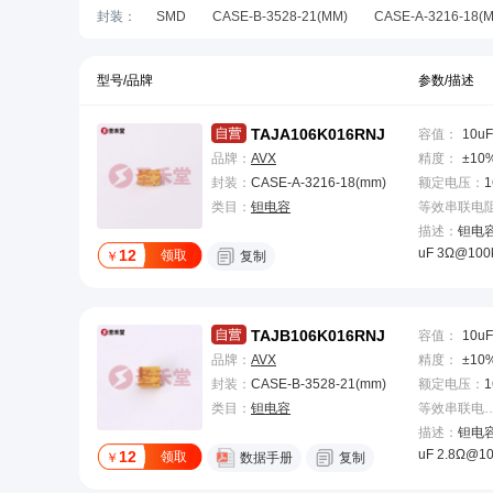
封装
：
SMD
CASE-B-3528-21(MM)
CASE-A-3216-18(
2917
1210
B3528-21
CASE-R-2012-15(MM)
2917(7343 公制)
D7343-31
C6032-28
CASE
型号/品牌
参数/描述
插件
插件,P=2.5MM
01005
0201(0603公制)
TAJA106K016RNJ
容值
：
10uF
1206 [(3216 (MM)]
1206(3216 公制)
1411(3528
品牌：
AVX
精度
：
±10
CASE-V-7361-38(MM)
SMD2016-4P
堆栈式 DIP
封装：
CASE-A-3216-18(mm)
额定电压
：
1
类目：
钽电容
描述：
钽电容 
uF 3Ω@100
12
领取
￥
复制
TAJB106K016RNJ
容值
：
10uF
品牌：
AVX
精度
：
±10
封装：
CASE-B-3528-21(mm)
额定电压
：
1
类目：
钽电容
等效串联电阻(
描述：
钽电容 
uF 2.8Ω@1
12
领取
￥
数据手册
复制