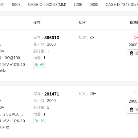
MM)
0603
CASE-C-6032-28(MM)
1206
0805
CASE-D-7343-31(
径向,CAN
CASE-R-2012-12(MM)
A3216-18
CASE-E-7343-28(MM
-C-6032
CASE-D-7343
CASE-P-2012-15(MM)
0201
0402(1005 公
库存
批次
价格
0603(1608公制)
0805 (2012 METRIC)
0805(2012 公制)
0805(201
866013
批次：
26+
库存：
1
 公制)
1812
2312
3216-18
603
7343-31
CASE-N-2012-10(M
%
最小包 :
2000
2000
,6 个接脚
插件,D3.8XL7.4MM
插件,P=5MM
6V
起订量 :
1
等效串联电阻(ESR)
：
3Ω@100kHz
增量 :
1
16V ±10% 10
RoHS
kHz
201471
批次：
26+
库存：
1
%
最小包 :
2000
2000
6V
起订量 :
1
ESR)
：
2.8Ω@100kHz
增量 :
1
16V ±10% 10
RoHS
00kHz