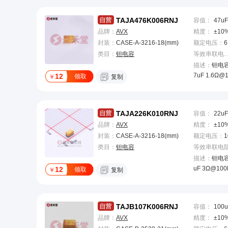
TAJA476K006RNJ
容值
：
47uF
品牌：
AVX
精度
：
±10
封装：
CASE-A-3216-18(mm)
额定电压
：
6
类目：
钽电容
等效串联电阻(
描述：
钽电容 
7uF 1.6Ω@
12
领取
￥
复制
TAJA226K010RNJ
容值
：
22uF
品牌：
AVX
精度
：
±10
封装：
CASE-A-3216-18(mm)
额定电压
：
1
类目：
钽电容
描述：
钽电容 
uF 3Ω@100
12
领取
￥
复制
TAJB107K006RNJ
容值
：
100u
品牌：
AVX
精度
：
±10