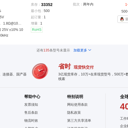
33352
批次：
两年内
库存：
1
%
最小包 :
500
500
5V
起订量 :
1
ESR)
：
1.8Ω@100kHz
增量 :
1
25V ±10% 10
RoHS
00kHz
还有
135
条型号未显示
加载更多
省时
现货快交付
件、连接器、国产器
3亿现货库存，10万+在库现货型号，500万+
线索
帮助中心
特别说明
全
4
发票须知
网站使用条款
售后条款
隐私政策
工作
物流时效
第三方共享清单
企业