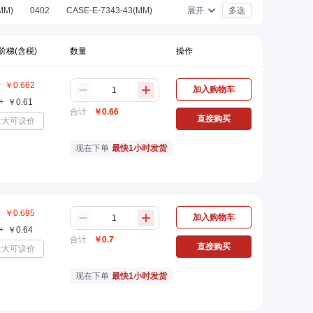
MM)
0402
CASE-E-7343-43(MM)
展开
多选
)
0402(1005公制)
1411
制)
6032-28
E7343-43
SMD/SMT
阶梯(含税)
数量
操作
2公制)
1005
1206 (3216M)
+
￥
0.662
M)
CASE-T-3528-12(MM)
加入购物车
+
￥
0.61
合计
￥
0.66
直接购买
量大可议价
现在下单
最快1小时发货
+
￥
0.695
加入购物车
+
￥
0.64
合计
￥
0.7
直接购买
量大可议价
现在下单
最快1小时发货