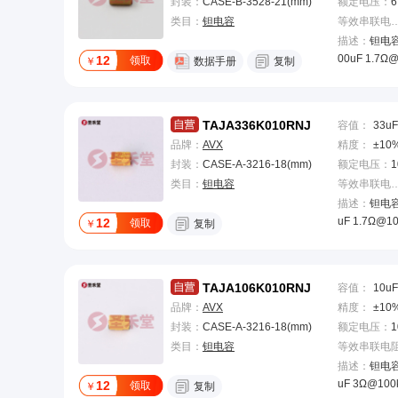
封装：
CASE-B-3528-21(mm)
额定电压
：
6
类目：
钽电容
等效串联电阻(
描述：
钽电容 
00uF 1.7Ω
12
领取
￥
数据手册
复制
TAJA336K010RNJ
容值
：
33uF
品牌：
AVX
精度
：
±10
封装：
CASE-A-3216-18(mm)
额定电压
：
1
类目：
钽电容
等效串联电阻(
描述：
钽电容 
uF 1.7Ω@1
12
领取
￥
复制
TAJA106K010RNJ
容值
：
10uF
品牌：
AVX
精度
：
±10
封装：
CASE-A-3216-18(mm)
额定电压
：
1
类目：
钽电容
描述：
钽电容 
uF 3Ω@100
12
领取
￥
复制