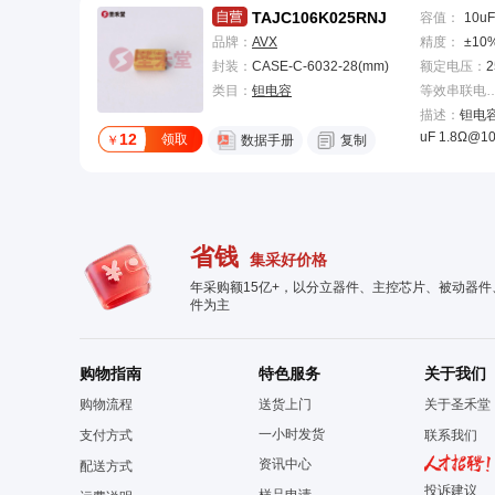
TAJC106K025RNJ
容值
：
10uF
品牌：
AVX
精度
：
±10
封装：
CASE-C-6032-28(mm)
额定电压
：
2
类目：
钽电容
等效串联电阻(
描述：
钽电容 
uF 1.8Ω@1
12
领取
￥
数据手册
复制
省钱
集采好价格
年采购额15亿+，以分立器件、主控芯片、被动器
件为主
购物指南
特色服务
关于我们
购物流程
送货上门
关于圣禾堂
一小时发货
支付方式
联系我们
资讯中心
配送方式
投诉建议