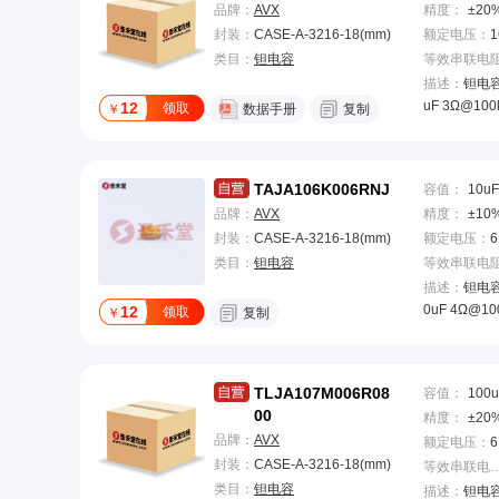
品牌：
AVX
精度
：
±20
封装：
CASE-A-3216-18(mm)
额定电压
：
1
类目：
钽电容
描述：
钽电容 
uF 3Ω@100
12
领取
￥
数据手册
复制
TAJA106K006RNJ
容值
：
10uF
品牌：
AVX
精度
：
±10
封装：
CASE-A-3216-18(mm)
额定电压
：
6
类目：
钽电容
描述：
钽电容 
0uF 4Ω@10
12
领取
￥
复制
TLJA107M006R08
容值
：
100u
00
精度
：
±20
品牌：
AVX
额定电压
：
6
封装：
CASE-A-3216-18(mm)
等效串联电阻(
类目：
钽电容
描述：
钽电容 