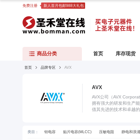
免费注册
新人首月包邮988大礼包
商品分类
首页
库存现货
首页
品牌专区
AVX
AVX
AVX公司（AVX Co
拥有强大的研发和生产能
借其先进的技术和卓越的
类目
：
钽电容
贴片电容(MLCC)
压敏电阻
静电和浪涌保