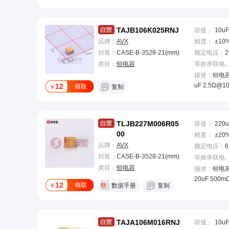
TAJB106K025RNJ
容值
：
10uF
品牌：
AVX
精度
：
±10
封装：
CASE-B-3528-21(mm)
额定电压
：
2
类目：
钽电容
等效串联电阻(
描述：
钽电容 
uF 2.5Ω@1
12
领取
￥
复制
TLJB227M006R05
容值
：
220u
00
精度
：
±20
品牌：
AVX
额定电压
：
6
封装：
CASE-B-3528-21(mm)
等效串联电阻(
类目：
钽电容
描述：
钽电容 
20uF 500m
12
领取
￥
数据手册
复制
TAJA106M016RNJ
容值
：
10uF