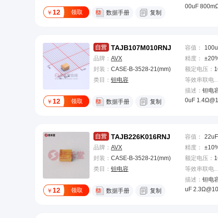
00uF 800m
12
领取
￥
数据手册
复制
TAJB107M010RNJ
容值
：
100u
品牌：
AVX
精度
：
±20
封装：
CASE-B-3528-21(mm)
额定电压
：
1
类目：
钽电容
等效串联电阻(
描述：
钽电容 
0uF 1.4Ω@
12
领取
￥
数据手册
复制
TAJB226K016RNJ
容值
：
22uF
品牌：
AVX
精度
：
±10
封装：
CASE-B-3528-21(mm)
额定电压
：
1
类目：
钽电容
等效串联电阻(
描述：
钽电容 
uF 2.3Ω@1
12
领取
￥
数据手册
复制