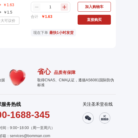
+
￥
1.63
加入购物车
+
￥
1.5
合计
￥
1.63
直接购买
量大可议价
现在下单
最快1小时发货
省心
品质有保障
数据
取得CNAS、CMA认证，遵循AS6081国际防伪
标准
球服务热线
关注圣禾堂在线
00-1688-345
时间：9:00~18:00（周一至周六）
邮箱：
services@bomman.com