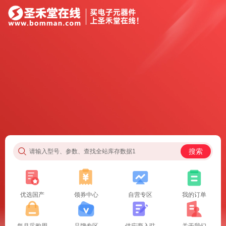
搜索
请输入型号、参数、查找全站库存数据1
优选国产
领券中心
自营专区
我的订单
每月采购周
品牌专区
供应商入驻
关于我们