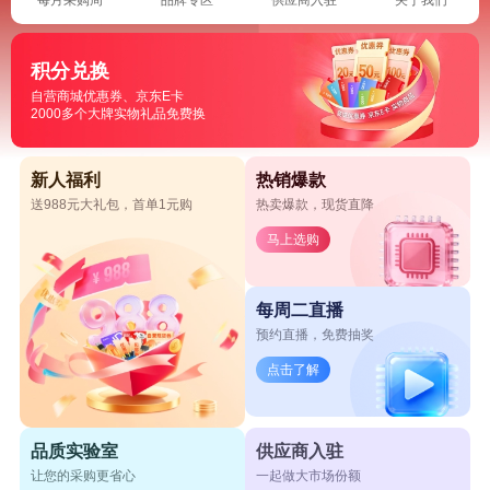
积分兑换
自营商城优惠券、京东E卡
2000多个大牌实物礼品免费换
新人福利
热销爆款
送988元大礼包，首单1元购
热卖爆款，现货直降
马上选购
每周二直播
预约直播，免费抽奖
点击了解
品质实验室
供应商入驻
让您的采购更省心
一起做大市场份额