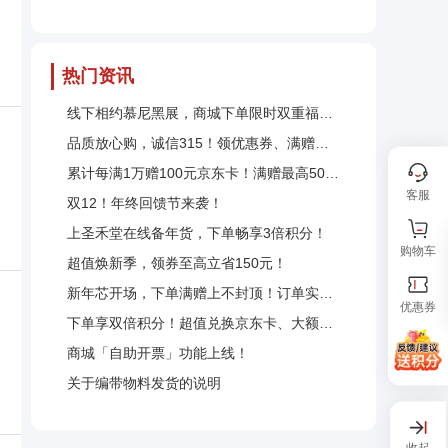
热门资讯
线下相约慕尼黑展，商城下单限时双重福利优惠
品质放心购，诚信315！领优惠券、满赠京东卡大礼包、看直播
累计每满1万赠100元京东卡！满赠最高500元京东卡
客服
双12！年终回馈节来袭！
上圣禾堂在线备年货，下单畅享3倍积分！
购物车
超值焕新季，领券至高立省150元！
新年芯开场，下单满赠上不封顶！订单实付每满1万送100元京东卡！
优惠券
下单享双倍积分！超值兑换京东卡、大额优惠券
商城「自助开票」功能上线！
关于编带物料发货的说明
收起