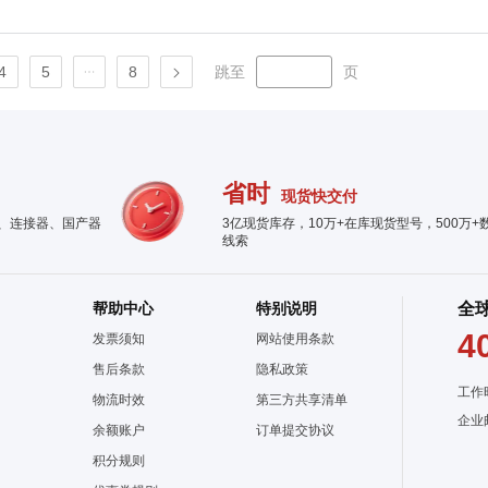
4
5
8
跳至
页
省时
现货快交付
件、连接器、国产器
3亿现货库存，10万+在库现货型号，500万+
线索
帮助中心
特别说明
全
4
发票须知
网站使用条款
售后条款
隐私政策
工作
物流时效
第三方共享清单
企业
余额账户
订单提交协议
积分规则