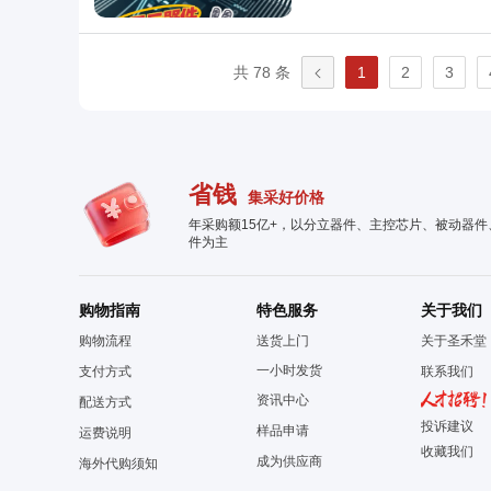
共 78 条
1
2
3
省钱
集采好价格
年采购额15亿+，以分立器件、主控芯片、被动器
件为主
购物指南
特色服务
关于我们
购物流程
送货上门
关于圣禾堂
一小时发货
支付方式
联系我们
资讯中心
配送方式
投诉建议
样品申请
运费说明
收藏我们
成为供应商
海外代购须知