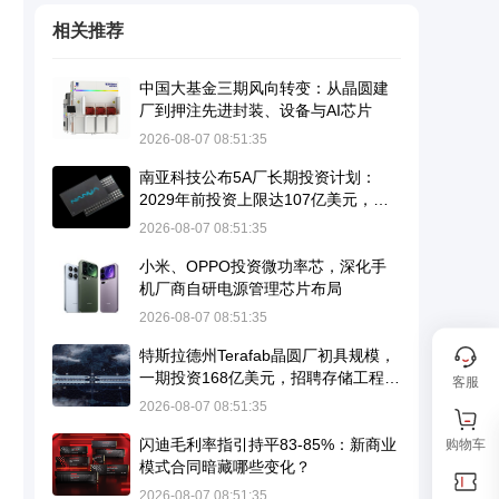
相关推荐
中国大基金三期风向转变：从晶圆建
厂到押注先进封装、设备与AI芯片
2026-08-07 08:51:35
南亚科技公布5A厂长期投资计划：
2029年前投资上限达107亿美元，瞄
准10纳米级DRAM并导入EUV
2026-08-07 08:51:35
小米、OPPO投资微功率芯，深化手
机厂商自研电源管理芯片布局
2026-08-07 08:51:35
特斯拉德州Terafab晶圆厂初具规模，
一期投资168亿美元，招聘存储工程师
客服
暗示进军DRAM
2026-08-07 08:51:35
闪迪毛利率指引持平83-85%：新商业
购物车
模式合同暗藏哪些变化？
2026-08-07 08:51:35