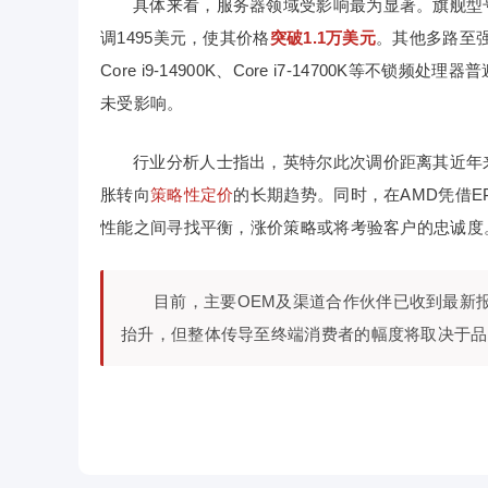
具体来看，服务器领域受影响最为显著。旗舰型
调1495美元，使其价格
突破1.1万美元
。其他多路至
Core i9-14900K
、
Core i7-14700K
等不锁频处理器普
未受影响。
行业分析人士指出，英特尔此次调价距离其近年
胀转向
策略性定价
的长期趋势。同时，在AMD凭借
性能之间寻找平衡，涨价策略或将考验客户的忠诚度
目前，主要OEM及渠道合作伙伴已收到最新
抬升，但整体传导至终端消费者的幅度将取决于品