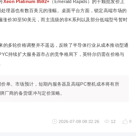
号
Xeon Platinum 8592+
（Emerald Rapids）的千颗批发价上
强处理器也有数百美元的涨幅。桌面平台方面，锁定高端市场的
遍涨价30至50美元，而主流级的非K系列以及部分低端型号暂时
来的多轮价格调整并不遥远，反映了半导体行业从成本推动型通
EPYC持续扩大服务器市占的竞争格局下，英特尔仍需在价格与
。
报价单。市场预计，短期内服务器及高端PC整机成本将有所
牌厂商的备货缓冲与定价策略。
2026-07-08 08:32:26
12
0