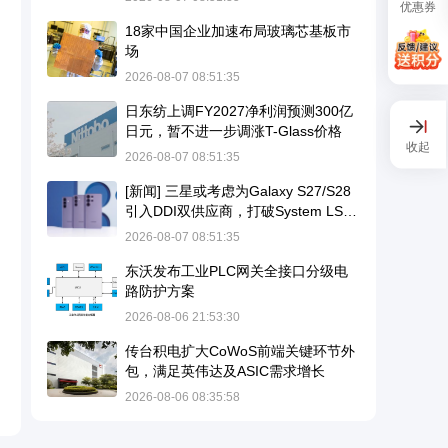
优惠券
18家中国企业加速布局玻璃芯基板市
场
2026-08-07 08:51:35
日东纺上调FY2027净利润预测300亿
日元，暂不进一步调涨T-Glass价格
收起
2026-08-07 08:51:35
[新闻] 三星或考虑为Galaxy S27/S28
引入DDI双供应商，打破System LSI
独家供应格局
2026-08-07 08:51:35
东沃发布工业PLC网关全接口分级电
路防护方案
2026-08-06 21:53:30
传台积电扩大CoWoS前端关键环节外
包，满足英伟达及ASIC需求增长
2026-08-06 08:35:58