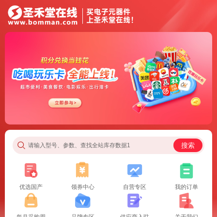
搜索
请输入型号、参数、查找全站库存数据1
优选国产
领券中心
自营专区
我的订单
每月采购周
品牌专区
供应商入驻
关于我们