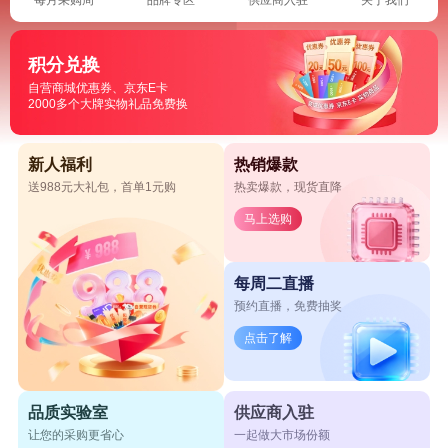
积分兑换
自营商城优惠券、京东E卡
2000多个大牌实物礼品免费换
新人福利
热销爆款
送988元大礼包，首单1元购
热卖爆款，现货直降
马上选购
每周二直播
预约直播，免费抽奖
点击了解
品质实验室
供应商入驻
让您的采购更省心
一起做大市场份额