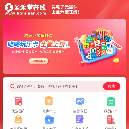
搜索
请输入型号、参数、查找全站库存数据1
优选国产
领券中心
自营专区
我的订单
每月采购周
品牌专区
供应商入驻
关于我们