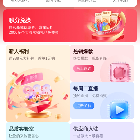
积分兑换
自营商城优惠券、京东E卡
2000多个大牌实物礼品免费换
新人福利
热销爆款
送988元大礼包，首单1元购
热卖爆款，现货直降
马上选购
每周二直播
预约直播，免费抽奖
点击了解
品质实验室
供应商入驻
让您的采购更省心
一起做大市场份额