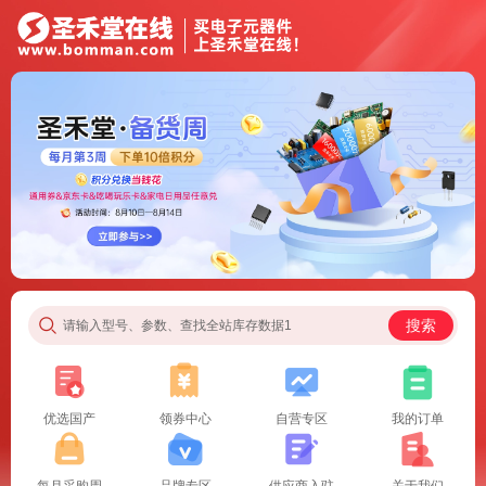
搜索
请输入型号、参数、查找全站库存数据1
优选国产
领券中心
自营专区
我的订单
每月采购周
品牌专区
供应商入驻
关于我们