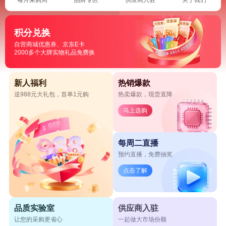
积分兑换
自营商城优惠券、京东E卡
2000多个大牌实物礼品免费换
新人福利
热销爆款
送988元大礼包，首单1元购
热卖爆款，现货直降
马上选购
每周二直播
预约直播，免费抽奖
点击了解
品质实验室
供应商入驻
让您的采购更省心
一起做大市场份额