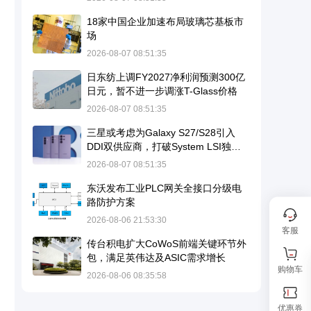
18家中国企业加速布局玻璃芯基板市
场
2026-08-07 08:51:35
日东纺上调FY2027净利润预测300亿
日元，暂不进一步调涨T-Glass价格
2026-08-07 08:51:35
三星或考虑为Galaxy S27/S28引入
DDI双供应商，打破System LSI独家
供应格局
2026-08-07 08:51:35
东沃发布工业PLC网关全接口分级电
路防护方案
2026-08-06 21:53:30
客服
传台积电扩大CoWoS前端关键环节外
包，满足英伟达及ASIC需求增长
购物车
2026-08-06 08:35:58
优惠券