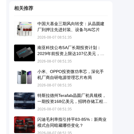
相关推荐
中国大基金三期风向转变：从晶圆建
厂到押注先进封装、设备与AI芯片
2026-08-07 08:51:35
南亚科技公布5A厂长期投资计划：
2029年前投资上限达107亿美元，瞄
准10纳米级DRAM并导入EUV
2026-08-07 08:51:35
小米、OPPO投资微功率芯，深化手
机厂商自研电源管理芯片布局
2026-08-07 08:51:35
特斯拉德州Terafab晶圆厂初具规模，
一期投资168亿美元，招聘存储工程师
暗示进军DRAM
2026-08-07 08:51:35
闪迪毛利率指引持平83-85%：新商业
模式合同暗藏哪些变化？
2026-08-07 08:51:35