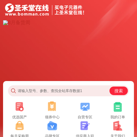
搜索
请输入型号、参数、查找全站库存数据1
优选国产
领券中心
自营专区
我的订单
每月采购周
品牌专区
供应商入驻
关于我们