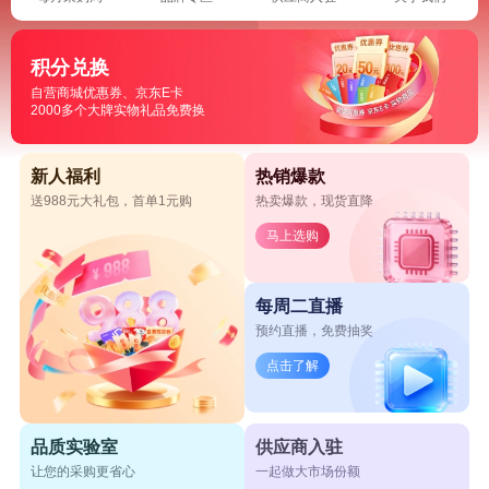
积分兑换
自营商城优惠券、京东E卡
2000多个大牌实物礼品免费换
新人福利
热销爆款
送988元大礼包，首单1元购
热卖爆款，现货直降
马上选购
每周二直播
预约直播，免费抽奖
点击了解
品质实验室
供应商入驻
让您的采购更省心
一起做大市场份额