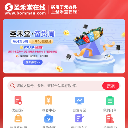
搜索
请输入型号、参数、查找全站库存数据1
优选国产
领券中心
自营专区
我的订单
每月采购周
品牌专区
供应商入驻
关于我们