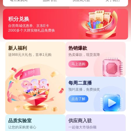
积分兑换
自营商城优惠券、京东E卡
2000多个大牌实物礼品免费换
新人福利
热销爆款
送988元大礼包，首单1元购
热卖爆款，现货直降
马上选购
每周二直播
预约直播，免费抽奖
点击了解
品质实验室
供应商入驻
让您的采购更省心
一起做大市场份额