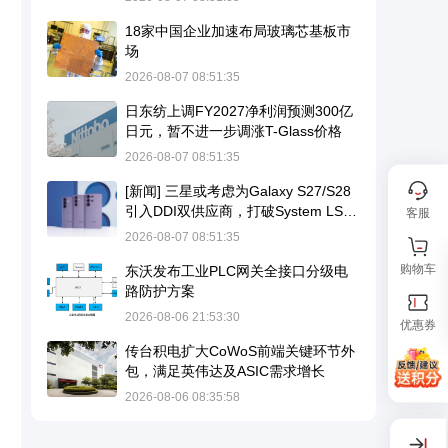
18家中国企业加速布局玻璃芯基板市
场
2026-08-07 08:51:35
日东纺上调FY2027净利润预测300亿
日元，暂不进一步调涨T-Glass价格
2026-08-07 08:51:35
[新闻] 三星或考虑为Galaxy S27/S28
引入DDI双供应商，打破System LSI
客服
独家供应格局
2026-08-07 08:51:35
购物车
东沃发布工业PLC网关全接口分级电
路防护方案
2026-08-06 21:53:30
优惠券
传台积电扩大CoWoS前端关键环节外
包，满足英伟达及ASIC需求增长
2026-08-06 08:35:58