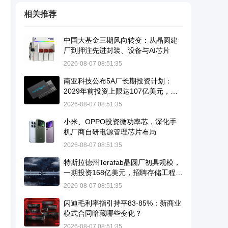
相关推荐
中国大基金三期风向转变：从晶圆建
厂到押注先进封装、设备与AI芯片
2026-08-07 08:51:35
南亚科技公布5A厂长期投资计划：
2029年前投资上限达107亿美元，瞄
准10纳米级DRAM并导入EUV
2026-08-07 08:51:35
小米、OPPO投资微功率芯，深化手
机厂商自研电源管理芯片布局
2026-08-07 08:51:35
特斯拉德州Terafab晶圆厂初具规模，
一期投资168亿美元，招聘存储工程师
暗示进军DRAM
2026-08-07 08:51:35
闪迪毛利率指引持平83-85%：新商业
模式合同暗藏哪些变化？
2026-08-07 08:51:35