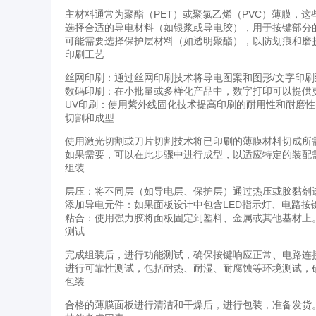
主材料通常为聚酯（PET）或聚氯乙烯（PVC）薄膜，
选择合适的导电材料（如银浆或导电胶），用于按键部分
可能需要选择保护层材料（如透明聚酯），以防划痕和磨
印刷工艺
丝网印刷：通过丝网印刷技术将导电图案和图形/文字印
数码印刷：在小批量或多样化产品中，数字打印可以提供
UV印刷：使用紫外线固化技术提高印刷的耐用性和耐磨性
切割和成型
使用激光切割或刀片切割技术将已印刷的薄膜材料切成所
如果需要，可以在此步骤中进行成型，以适应特定的装配
组装
层压：将不同层（如导电层、保护层）通过热压或胶黏剂
添加导电元件：如果面板设计中包含LED指示灯、电路按
粘合：使用强力胶将面板固定到塑料、金属或其他基材上
测试
完成组装后，进行功能测试，确保按键响应正常、电路连
进行可靠性测试，包括耐热、耐湿、耐腐蚀等环境测试，
包装
合格的薄膜面板进行清洁和干燥后，进行包装，准备发货