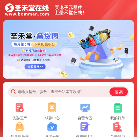
搜索
请输入型号、参数、查找全站库存数据1
优选国产
领券中心
自营专区
我的订单
每月采购周
品牌专区
供应商入驻
关于我们