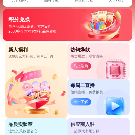
积分兑换
自营商城优惠券、京东E卡
2000多个大牌实物礼品免费换
新人福利
热销爆款
送988元大礼包，首单1元购
热卖爆款，现货直降
马上选购
每周二直播
预约直播，免费抽奖
点击了解
品质实验室
供应商入驻
让您的采购更省心
一起做大市场份额