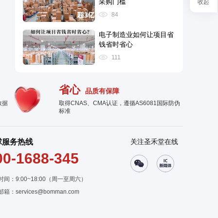
采购门槛
收起
84
电子制造业如何让项目省
钱省时省心
111
省心
品质有保障
数据
取得CNAS、CMA认证，遵循AS6081国际防伪
标准
球服务热线
关注圣禾堂在线
00-1688-345
时间：9:00~18:00（周一至周六）
邮箱：
services@bomman.com