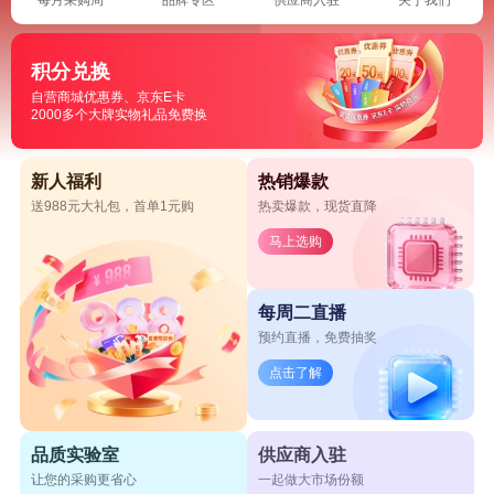
积分兑换
自营商城优惠券、京东E卡
2000多个大牌实物礼品免费换
新人福利
热销爆款
送988元大礼包，首单1元购
热卖爆款，现货直降
马上选购
每周二直播
预约直播，免费抽奖
点击了解
品质实验室
供应商入驻
让您的采购更省心
一起做大市场份额