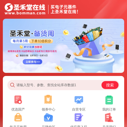
搜索
请输入型号、参数、查找全站库存数据1
优选国产
领券中心
自营专区
我的订单
每月采购周
品牌专区
供应商入驻
关于我们