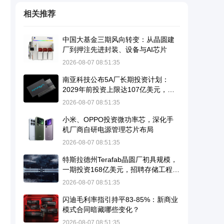
相关推荐
中国大基金三期风向转变：从晶圆建
厂到押注先进封装、设备与AI芯片
2026-08-07 08:51:35
南亚科技公布5A厂长期投资计划：
2029年前投资上限达107亿美元，瞄
准10纳米级DRAM并导入EUV
2026-08-07 08:51:35
小米、OPPO投资微功率芯，深化手
机厂商自研电源管理芯片布局
2026-08-07 08:51:35
特斯拉德州Terafab晶圆厂初具规模，
一期投资168亿美元，招聘存储工程师
暗示进军DRAM
2026-08-07 08:51:35
闪迪毛利率指引持平83-85%：新商业
模式合同暗藏哪些变化？
2026-08-07 08:51:35