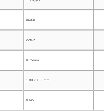
0603L
Active
0.75mm
1.80 x 1.00mm
0.6W