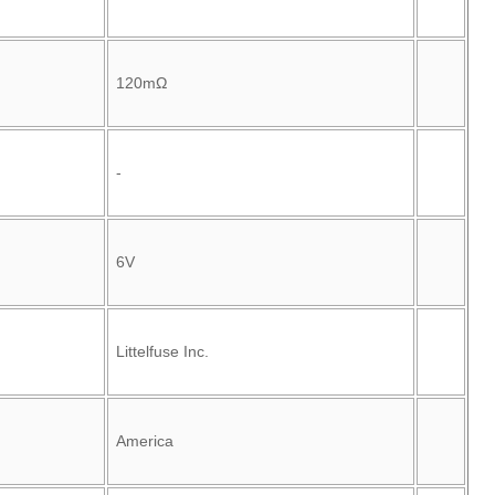
120mΩ
-
6V
Littelfuse Inc.
America