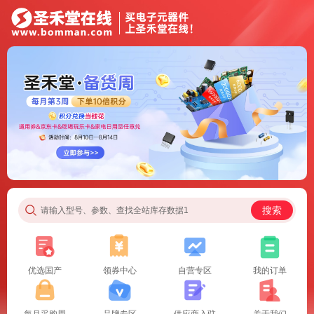
搜索
请输入型号、参数、查找全站库存数据1
优选国产
领券中心
自营专区
我的订单
每月采购周
品牌专区
供应商入驻
关于我们