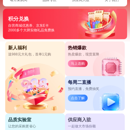
积分兑换
自营商城优惠券、京东E卡
2000多个大牌实物礼品免费换
新人福利
热销爆款
送988元大礼包，首单1元购
热卖爆款，现货直降
马上选购
每周二直播
预约直播，免费抽奖
点击了解
品质实验室
供应商入驻
让您的采购更省心
一起做大市场份额