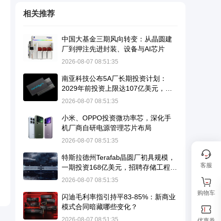
相关推荐
中国大基金三期风向转变：从晶圆建
厂到押注先进封装、设备与AI芯片
2026-08-07 08:51:35
南亚科技公布5A厂长期投资计划：
2029年前投资上限达107亿美元，瞄
准10纳米级DRAM并导入EUV
2026-08-07 08:51:35
小米、OPPO投资微功率芯，深化手
机厂商自研电源管理芯片布局
2026-08-07 08:51:35
特斯拉德州Terafab晶圆厂初具规模，
客服
一期投资168亿美元，招聘存储工程师
暗示进军DRAM
2026-08-07 08:51:35
购物车
闪迪毛利率指引持平83-85%：新商业
模式合同暗藏哪些变化？
2026-08-07 08:51:35
优惠券