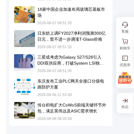
18家中国企业加速布局玻璃芯基板市
场
2026-08-07 08:51:35
客服
日东纺上调FY2027净利润预测300亿
日元，暂不进一步调涨T-Glass价格
2026-08-07 08:51:35
购物车
三星或考虑为Galaxy S27/S28引入
DDI双供应商，打破System LSI独家
优惠券
供应格局
2026-08-07 08:51:35
东沃发布工业PLC网关全接口分级电
路防护方案
2026-08-06 21:53:30
传台积电扩大CoWoS前端关键环节外
收起
包，满足英伟达及ASIC需求增长
2026-08-06 08:35:58