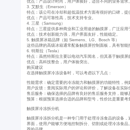
优点：产品设计时尚，用户体验好，适合不同的业务需求
3. 艾默生（Emerson）
特点：该公司在冷却和超低温技术方面有很好的口碑，提
优点：产品可靠性高，技术支持专业。
4. 三星（Samsung）
特点：三星提供多种商业和工业用途的触摸屏，广泛应用
优点：技术创新能力强，用户界面友好，性能稳定。
5. 触摸屏冰箱品牌（如 Siemens、LG、Bosch 等）
这些品牌的高级冰箱通常配备触摸屏控制面板，具有智能
6. 特斯拉（Tesla）
特点：虽然特斯拉主要以电动汽车闻名，但其基于触摸屏
优点：高科技整合，用户体验突出。
购买建议
在选择触摸屏冷冻设备时，可以考虑以下几点：
性能需求：确定需要的冷冻能力和触摸屏的功能特性，例
用户反馈：查阅实际用户的评论和评价，了解设备在实际
售后服务：确保选择的品牌有良好的售后服务支持，能够
预算：根据预算选择合适的品牌和型号，性价比是重要考
触摸屏冷冻拆分机
触摸屏冷冻拆分机是一种专门用于处理冷冻食品的设备，
界面，使用户能够方便地控制拆分、切割或处理冷冻食品
荐的品牌。