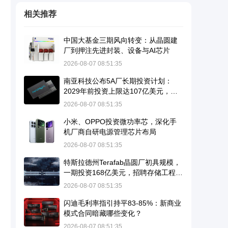
相关推荐
中国大基金三期风向转变：从晶圆建
厂到押注先进封装、设备与AI芯片
2026-08-07 08:51:35
南亚科技公布5A厂长期投资计划：
2029年前投资上限达107亿美元，瞄
准10纳米级DRAM并导入EUV
2026-08-07 08:51:35
小米、OPPO投资微功率芯，深化手
机厂商自研电源管理芯片布局
2026-08-07 08:51:35
特斯拉德州Terafab晶圆厂初具规模，
一期投资168亿美元，招聘存储工程师
暗示进军DRAM
2026-08-07 08:51:35
闪迪毛利率指引持平83-85%：新商业
模式合同暗藏哪些变化？
2026-08-07 08:51:35