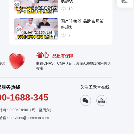
展趋势
收起
10
国产连接器 品牌布局策
略规划
7
省心
品质有保障
数据
取得CNAS、CMA认证，遵循AS6081国际防伪
标准
球服务热线
关注圣禾堂在线
00-1688-345
时间：9:00~18:00（周一至周六）
邮箱：
services@bomman.com