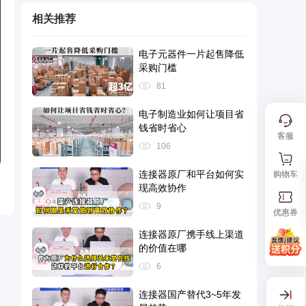
相关推荐
电子元器件一片起售降低
采购门槛
81
电子制造业如何让项目省
钱省时省心
客服
106
连接器原厂和平台如何实
购物车
现高效协作
9
优惠券
连接器原厂携手线上渠道
的价值在哪
6
连接器国产替代3~5年发