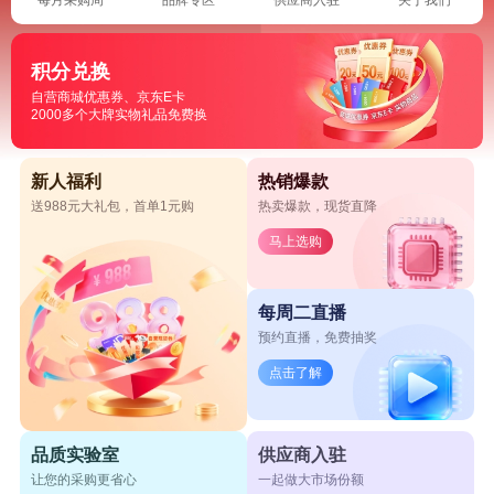
积分兑换
自营商城优惠券、京东E卡
2000多个大牌实物礼品免费换
新人福利
热销爆款
送988元大礼包，首单1元购
热卖爆款，现货直降
马上选购
每周二直播
预约直播，免费抽奖
点击了解
品质实验室
供应商入驻
让您的采购更省心
一起做大市场份额