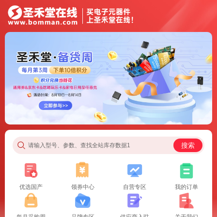
搜索
请输入型号、参数、查找全站库存数据1
优选国产
领券中心
自营专区
我的订单
每月采购周
品牌专区
供应商入驻
关于我们