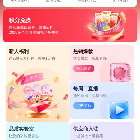
积分兑换
自营商城优惠券、京东E卡
2000多个大牌实物礼品免费换
新人福利
热销爆款
送988元大礼包，首单1元购
热卖爆款，现货直降
马上选购
每周二直播
预约直播，免费抽奖
点击了解
品质实验室
供应商入驻
让您的采购更省心
一起做大市场份额