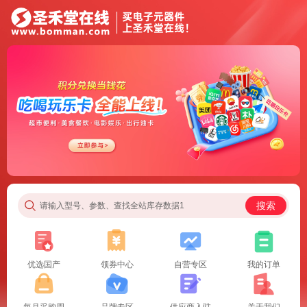
搜索
请输入型号、参数、查找全站库存数据1
优选国产
领券中心
自营专区
我的订单
每月采购周
品牌专区
供应商入驻
关于我们