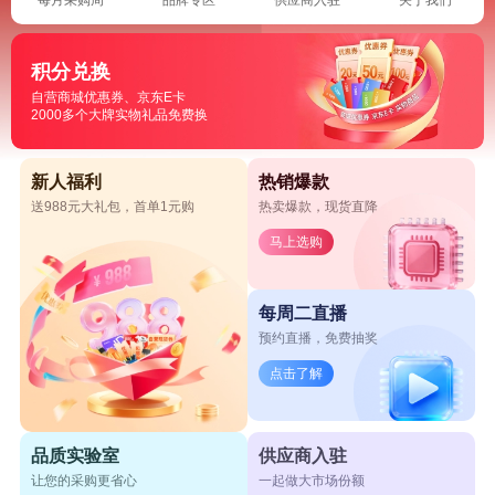
积分兑换
自营商城优惠券、京东E卡
2000多个大牌实物礼品免费换
新人福利
热销爆款
送988元大礼包，首单1元购
热卖爆款，现货直降
马上选购
每周二直播
预约直播，免费抽奖
点击了解
品质实验室
供应商入驻
让您的采购更省心
一起做大市场份额