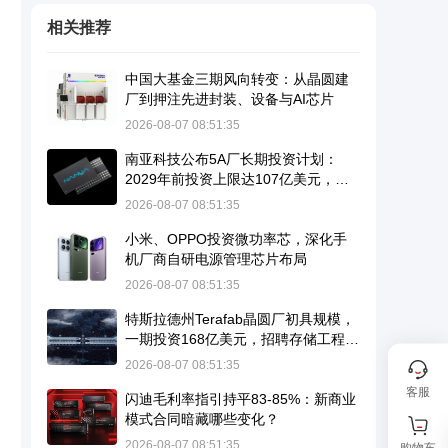
相关推荐
中国大基金三期风向转变：从晶圆建
厂到押注先进封装、设备与AI芯片
2026-08-07 08:51:35
南亚科技公布5A厂长期投资计划：
2029年前投资上限达107亿美元，瞄
准10纳米级DRAM并导入EUV
2026-08-07 08:51:35
小米、OPPO投资微功率芯，深化手
机厂商自研电源管理芯片布局
2026-08-07 08:51:35
特斯拉德州Terafab晶圆厂初具规模，
一期投资168亿美元，招聘存储工程师
暗示进军DRAM
2026-08-07 08:51:35
客服
闪迪毛利率指引持平83-85%：新商业
模式合同暗藏哪些变化？
2026-08-07 08:51:35
购物车