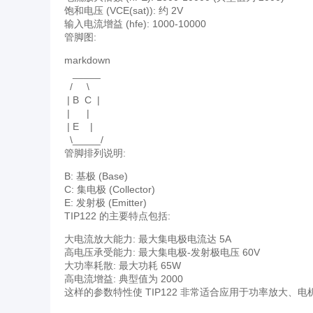
饱和电压 (VCE(sat)): 约 2V
输入电流增益 (hfe): 1000-10000
管脚图:
markdown
_____
/ \
| B C |
| |
| E |
\_____/
管脚排列说明:
B: 基极 (Base)
C: 集电极 (Collector)
E: 发射极 (Emitter)
TIP122 的主要特点包括:
大电流放大能力: 最大集电极电流达 5A
高电压承受能力: 最大集电极-发射极电压 60V
大功率耗散: 最大功耗 65W
高电流增益: 典型值为 2000
这样的参数特性使 TIP122 非常适合应用于功率放大、