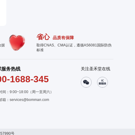
省心
品质有保障
数据
取得CNAS、CMA认证，遵循AS6081国际防伪
标准
球服务热线
关注圣禾堂在线
00-1688-345
时间：9:00~18:00（周一至周六）
邮箱：
services@bomman.com
57990号