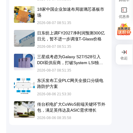
18家中国企业加速布局玻璃芯基板市
场
优惠券
2026-08-07 08:51:35
日东纺上调FY2027净利润预测300亿
日元，暂不进一步调涨T-Glass价格
2026-08-07 08:51:35
三星或考虑为Galaxy S27/S28引入
收起
DDI双供应商，打破System LSI独家
供应格局
2026-08-07 08:51:35
东沃发布工业PLC网关全接口分级电
路防护方案
2026-08-06 21:53:30
传台积电扩大CoWoS前端关键环节外
包，满足英伟达及ASIC需求增长
2026-08-06 08:35:58