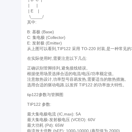
| |
| E |
\_____/
其中:
B: 基极 (Base)
C: 集电极 (Collector)
E: 发射极 (Emitter)
从上图可以看到,TIP122 采用 TO-220 封装,是一种
在实际使用时,需要注意以下几点:
正确识别管脚排列,避免接线错误。
根据使用场景选择合适的电流/电压/功率额定值。
注意散热设计,功率型号容易发热,需要适当的散热措施。
选用合适的驱动电路,以发挥 TIP122 的功率放大特性。
tip122参数与管脚图
TIP122 参数:
最大集电极电流 (IC,max): 5A
最大集电极-发射极电压 (VCEO): 60V
最大功耗 (Pd): 65W
电流放大倍数 (hFE): 1000-10000 (典型值为 2000)