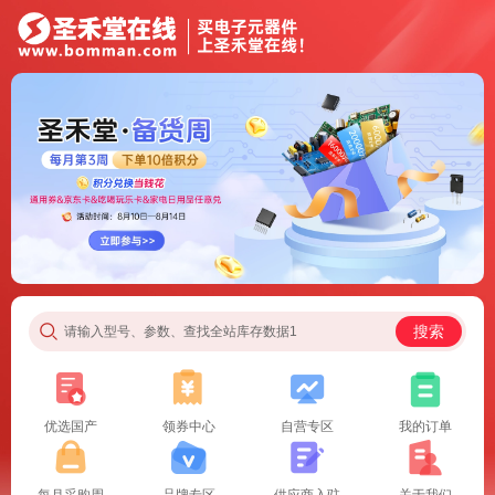
搜索
请输入型号、参数、查找全站库存数据1
优选国产
领券中心
自营专区
我的订单
每月采购周
品牌专区
供应商入驻
关于我们