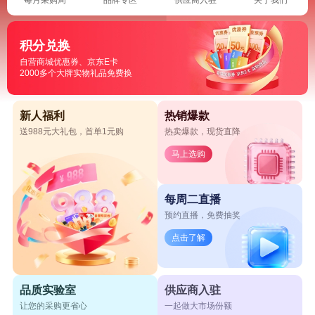
积分兑换
自营商城优惠券、京东E卡
2000多个大牌实物礼品免费换
新人福利
热销爆款
送988元大礼包，首单1元购
热卖爆款，现货直降
马上选购
每周二直播
预约直播，免费抽奖
点击了解
品质实验室
供应商入驻
让您的采购更省心
一起做大市场份额